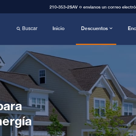
o
210-353-2SAV
envíanos un correo electró
Buscar
Inicio
Descuentos
Enc
Fa-Search Dropdown Trigger
para
ergía