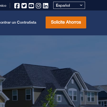
Español
nico
ontrar un Contratista
Solicite Ahorros